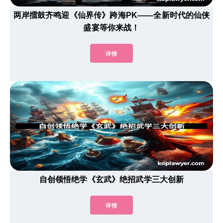
两岸擂鼓齐鸣迎《仙界传》跨海PK——全新时代的仙侠
盛宴等你来战！
详情
自创领悟绝学《玄武》绝招武学三大创新
详情