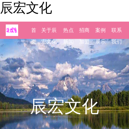
辰宏文化
首
关于辰
热点
招商
案例
联系
页
宏文化
新闻
加盟
展示
我们
辰宏文化